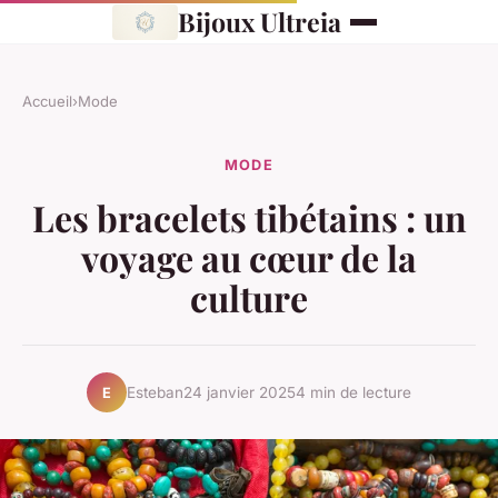
Bijoux Ultreia
Accueil
›
Mode
MODE
Les bracelets tibétains : un
voyage au cœur de la
culture
Esteban
24 janvier 2025
4 min de lecture
E