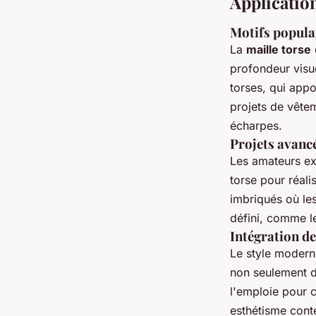
Application
Motifs populai
La
maille torse
profondeur visue
torses, qui appo
projets de vêtem
écharpes.
Projets avancé
Les amateurs ex
torse pour réali
imbriqués où les
défini, comme l
Intégration de
Le style modern
non seulement d
l'emploie pour c
esthétisme conte