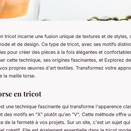
en tricot incarne une fusion unique de textures et de styles, 
de et de design. Ce type de tricot, avec ses motifs distinct
inies pour créer des pièces à la fois élégantes et confortabl
er cette technique, ses origines fascinantes, et Explorez d
vos propres œuvres d'art textiles. Transformez votre appro
 la maille torse.
orse en tricot
est une technique fascinante qui transforme l'apparence cla
t des motifs en "X" plutôt qu'en "V". Cette méthode offre u
 de la fermeté à vos projets. Sur un site, c'est un sujet qui a
el créatif. Elle est également essentielle dans le tricot mod