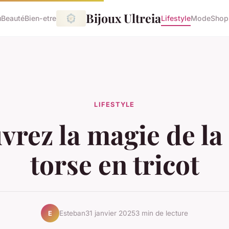
Bijoux Ultreia
u
Beauté
Bien-etre
Lifestyle
Mode
Shop
LIFESTYLE
rez la magie de la
torse en tricot
Esteban
31 janvier 2025
3 min de lecture
E