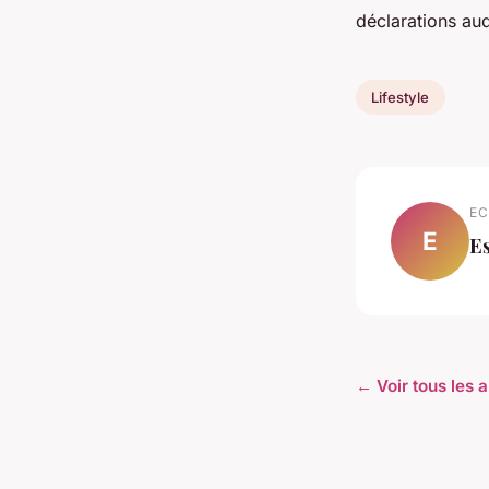
déclarations aud
Lifestyle
EC
E
E
← Voir tous les a