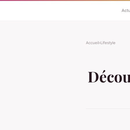
Act
Accueil
›
Lifestyle
Découv