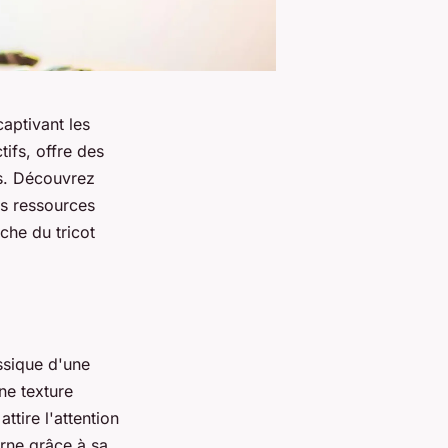
captivant les
ifs, offre des
es. Découvrez
es ressources
che du tricot
ssique d'une
ne texture
ttire l'attention
erne grâce à sa