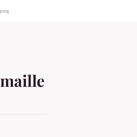
ping
 maille