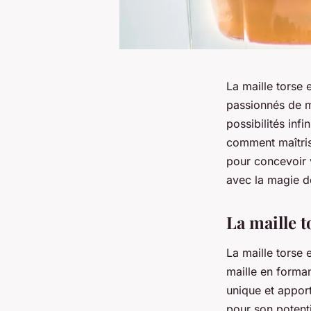
La maille torse 
passionnés de mo
possibilités inf
comment maîtris
pour concevoir 
avec la magie de
La maille t
La maille torse 
maille en forman
unique et apporte
pour son potenti