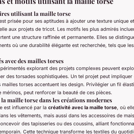
s et motifs utilisant la maille torse
res utilisant la maille torse
est prisée pour ses aptitudes à ajouter une texture unique e
lle aux projets de tricot. Les motifs les plus admirés inclue
rtent une structure raffinée et permanente. Elles se distingu
ents où une durabilité élégante est recherchée, tels que les 
s avec des mailles torses
périmentés explorant des projets complexes peuvent exploit
ser des torsades sophistiquées. Un tel projet peut impliquer
 mailles torses accentuent les design. Privilégier un fil élast
e mérinos, peut renforcer la beauté de ces pièces.
 la maille torse dans les créations modernes
e est influencé par la
créativité avec la maille torse
, où ell
ans les vêtements, mais aussi dans les accessoires de mai
oncevoir des tapisseries ou des coussins, alliant fonctionnal
mporain. Cette technique transforme les textiles du quotid