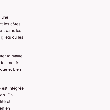
t une
nt les côtes
ent dans les
gilets ou les
er la maille
 des motifs
ique et bien
e est intégrée
son. On
ité et
ien en