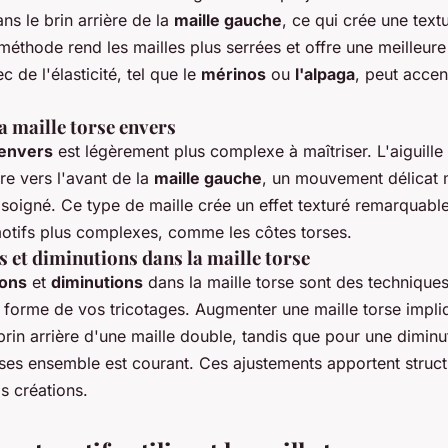
ans le brin arrière de la
maille gauche
, ce qui crée une textu
méthode rend les mailles plus serrées et offre une meilleure 
ec de l'élasticité, tel que le
mérinos
ou
l'alpaga
, peut accent
a maille torse envers
 envers
est légèrement plus complexe à maîtriser. L'aiguille 
ère vers l'avant de la
maille gauche
, un mouvement délicat m
 soigné. Ce type de maille crée un effet texturé remarquab
otifs plus complexes, comme les côtes torses.
 et diminutions dans la maille torse
ons
et
diminutions
dans la maille torse sont des techniques
a forme de vos tricotages. Augmenter une maille torse impl
 brin arrière d'une maille double, tandis que pour une diminut
rses ensemble est courant. Ces ajustements apportent struct
s créations.